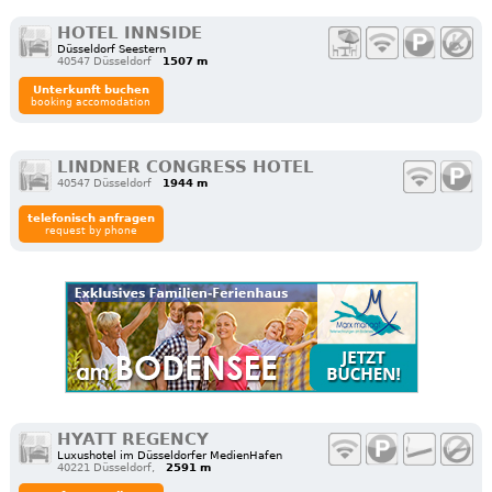
HOTEL INNSIDE
Düsseldorf Seestern
40547 Düsseldorf
1507 m
Unterkunft buchen
booking accomodation
LINDNER CONGRESS HOTEL
40547 Düsseldorf
1944 m
telefonisch anfragen
request by phone
HYATT REGENCY
Luxushotel im Düsseldorfer MedienHafen
40221 Düsseldorf,
2591 m