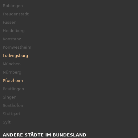
Böblingen
Freudenstadt
Füssen
Heidelberg
Konstanz
Kornwestheim
Ludwigsburg
München
Nürnberg
Pforzheim
Reutlingen
Singen
Sonthofen
Stuttgart
Sylt
ANDERE STÄDTE IM BUNDESLAND