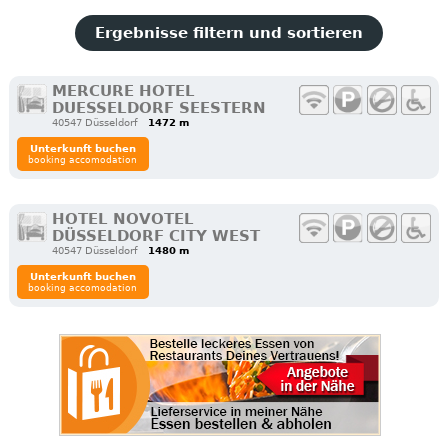
Ergebnisse filtern und sortieren
MERCURE HOTEL
DUESSELDORF SEESTERN
40547 Düsseldorf
1472 m
Unterkunft buchen
booking accomodation
HOTEL NOVOTEL
DÜSSELDORF CITY WEST
40547 Düsseldorf
1480 m
Unterkunft buchen
booking accomodation