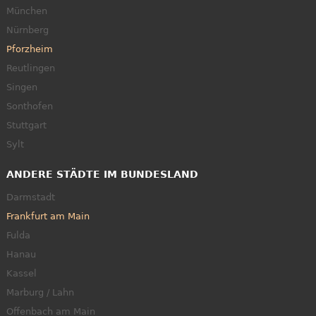
München
Nürnberg
Pforzheim
Reutlingen
Singen
Sonthofen
Stuttgart
Sylt
ANDERE STÄDTE IM BUNDESLAND
Darmstadt
Frankfurt am Main
Fulda
Hanau
Kassel
Marburg / Lahn
Offenbach am Main