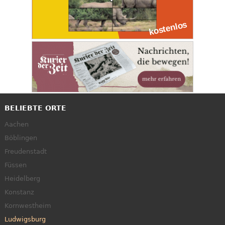
BELIEBTE ORTE
Aachen
Böblingen
Freudenstadt
Füssen
Heidelberg
Konstanz
Kornwestheim
Ludwigsburg