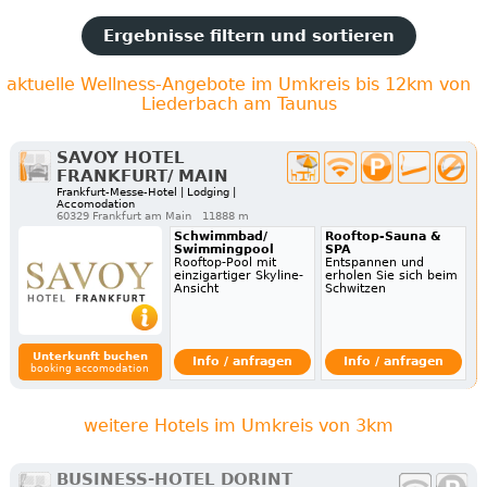
Ergebnisse filtern und sortieren
aktuelle Wellness-Angebote im Umkreis bis 12km von
Liederbach am Taunus
SAVOY HOTEL
FRANKFURT/ MAIN
Frankfurt-Messe-Hotel | Lodging |
Accomodation
60329 Frankfurt am Main
11888 m
Schwimmbad/
Rooftop-Sauna &
Swimmingpool
SPA
Rooftop-Pool mit
Entspannen und
einzigartiger Skyline-
erholen Sie sich beim
Ansicht
Schwitzen
Unterkunft buchen
Info / anfragen
Info / anfragen
booking accomodation
weitere Hotels im Umkreis von 3km
BUSINESS-HOTEL DORINT