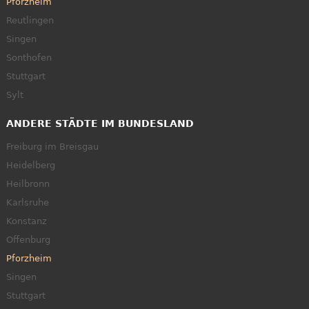
Pforzheim
Reutlingen
Singen
Sonthofen
Stuttgart
Sylt
ANDERE STÄDTE IM BUNDESLAND
Freiburg im Breisgau
Heidelberg
Heilbronn
Karlsruhe
Konstanz
Offenburg
Pforzheim
Singen
Stuttgart