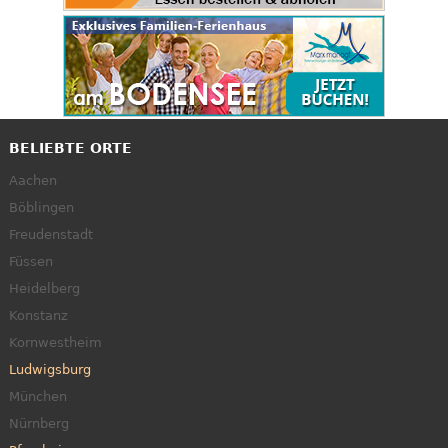
BELIEBTE ORTE
Aachen
Böblingen
Freudenstadt
Füssen
Heidelberg
Konstanz
Kornwestheim
Ludwigsburg
München
Nürnberg