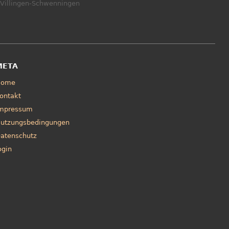
Villingen-Schwenningen
META
Home
ontakt
mpressum
utzungsbedingungen
atenschutz
ogin