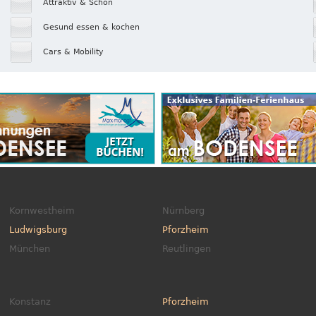
Attraktiv & Schön
Gesund essen & kochen
Cars & Mobility
Kornwestheim
Nürnberg
Ludwigsburg
Pforzheim
München
Reutlingen
Konstanz
Pforzheim