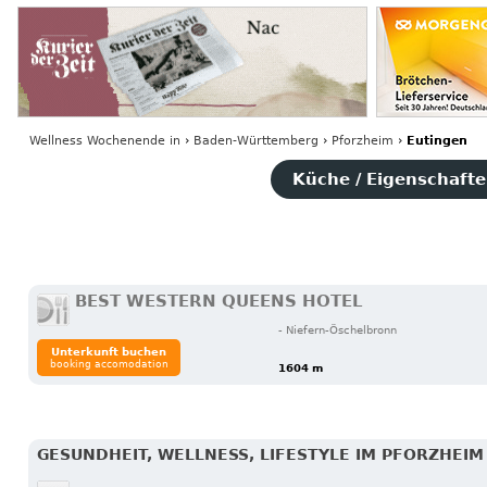
Wellness Wochenende
in
›
Baden-Württemberg
›
Pforzheim
›
Eutingen
Küche / Eigenschaften
BEST WESTERN QUEENS HOTEL
- Niefern-Öschelbronn
Unterkunft buchen
booking accomodation
1604 m
GESUNDHEIT, WELLNESS, LIFESTYLE IM PFORZHEIM 