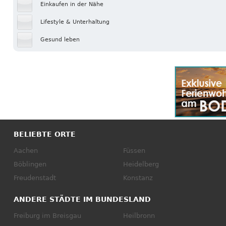
Einkaufen in der Nähe
Lifestyle & Unterhaltung
Gesund leben
BELIEBTE ORTE
Aachen
Füssen
Böblingen
Heidelberg
Freudenstadt
Konstanz
ANDERE STÄDTE IM BUNDESLAND
Freiburg im Breisgau
Heilbronn