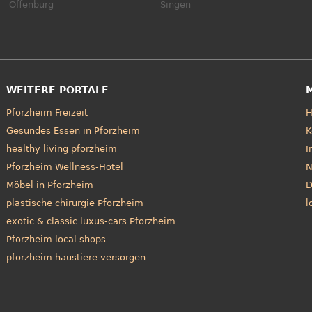
Offenburg
Singen
WEITERE PORTALE
Pforzheim Freizeit
Gesundes Essen in Pforzheim
K
healthy living pforzheim
I
Pforzheim Wellness-Hotel
N
Möbel in Pforzheim
D
plastische chirurgie Pforzheim
l
exotic & classic luxus-cars Pforzheim
Pforzheim local shops
pforzheim haustiere versorgen