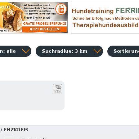
: alle
Suchradius: 3 km
Sortieru
/ ENZKREIS