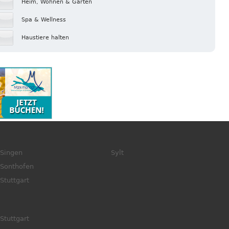
Heim, Wohnen & Garten
Spa & Wellness
Haustiere halten
Singen
Sylt
Sonthofen
Stuttgart
Stuttgart