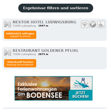
Ergebnisse filtern und sortieren
NESTOR HOTEL LUDWIGSBURG
71638 Ludwigsburg
1947 m
telefonisch anfragen
request by phone
RESTAURANT GOLDENER PFLUG
71636 Ludwigsburg
2875 m
Unterkunft buchen
booking accomodation