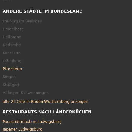
ANDERE STÄDTE IM BUNDESLAND
Freiburg im Breisgau
Heidelberg
Heilbronn
Karlsruhe
Konstanz
Offenburg
Pforzheim
Singen
Stuttgart
Villingen-Schwenningen
alle 26 Orte in Baden-Württemberg anzeigen
RESTAURANTS NACH LÄNDERKÜCHEN
Pauschalurlaub in Ludwigsburg
Japaner Ludwigsburg