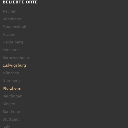
BELIEBTE ORTE
Aachen
Böblingen
Freudenstadt
Füssen
Heidelberg
Konstanz
Kornwestheim
Ludwigsburg
München
Nürnberg
Pforzheim
Reutlingen
Singen
Sonthofen
Stuttgart
Sylt