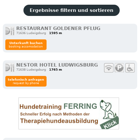
Ergebnisse filtern und sortieren
RESTAURANT GOLDENER PFLUG
71636 Ludwigsburg
1595 m
Unterkunft buchen
booking accomodation
NESTOR HOTEL LUDWIGSBURG
71638 Ludwigsburg
1765 m
telefonisch anfragen
request by phone