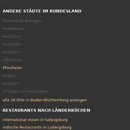
ANDERE STÄDTE IM BUNDESLAND
Freiburg im Breisgau
Heidelberg
Heilbronn
Karlsruhe
Konstanz
Offenburg
Pforzheim
Singen
Stuttgart
Villingen-Schwenningen
alle 26 Orte in Baden-Württemberg anzeigen
RESTAURANTS NACH LÄNDERKÜCHEN
international essen in ludwigsburg
indische Restaurants in Ludwigsburg