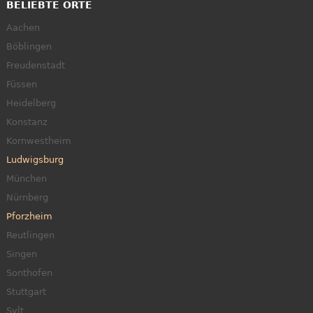
BELIEBTE ORTE
Aachen
Böblingen
Freudenstadt
Füssen
Heidelberg
Konstanz
Kornwestheim
Ludwigsburg
München
Nürnberg
Pforzheim
Reutlingen
Singen
Sonthofen
Stuttgart
Sylt